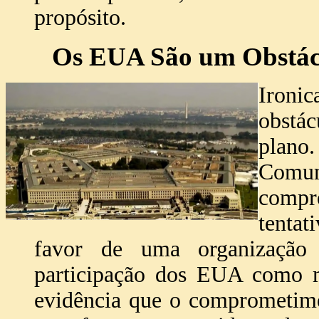
propósito.
Os EUA São um Obstác
Ironi
obstác
plano.
Comun
compr
tentat
favor de uma organização i
participação dos EUA como
evidência que o comprometime