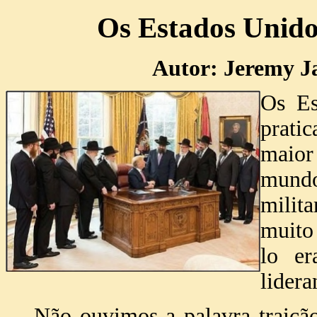
Os Estados Unido
Autor: Jeremy Ja
Os Es
prati
maior
mund
milit
muito
lo er
lidera
Não ouvimos a palavra traiçã