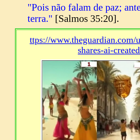
"Pois não falam de paz; ant
terra."
[Salmos 35:20].
ttps://www.theguardian.com/
shares-ai-create