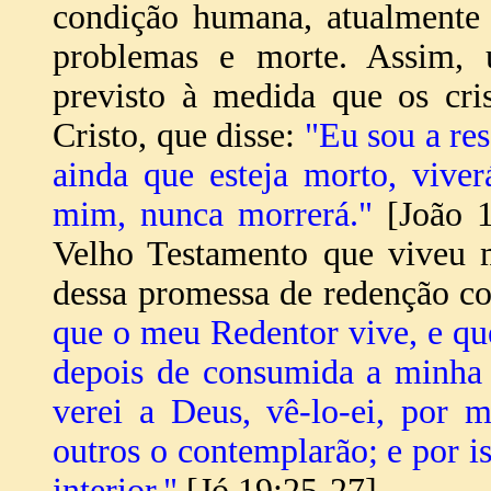
condição humana, atualmente 
problemas e morte. Assim, 
previsto à medida que os cri
Cristo, que disse:
"Eu sou a re
ainda que esteja morto, vive
mim, nunca morrerá."
[João 1
Velho Testamento que viveu m
dessa promessa de redenção c
que o meu Redentor vive, e que
depois de consumida a minha 
verei a Deus, vê-lo-ei, por
outros o contemplarão; e por 
interior."
[Jó 19:25-27].