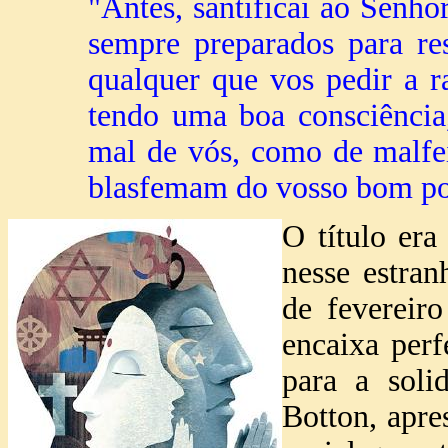
"Antes, santificai ao Senho
sempre preparados para r
qualquer que vos pedir a 
tendo uma boa consciência
mal de vós, como de malfe
blasfemam do vosso bom por
O título er
nesse estran
de feverei
encaixa per
para a soli
Botton, apre