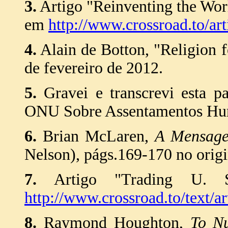
3.
Artigo "Reinventing the Wor
em
http://www.crossroad.to/ar
4.
Alain de Botton, "Religion 
de fevereiro de 2012.
5.
Gravei e transcrevi esta p
ONU Sobre Assentamentos Hum
6.
Brian McLaren,
A Mensage
Nelson), págs.169-170 no origi
7.
Artigo "Trading U. 
http://www.crossroad.to/text/ar
8.
Raymond Houghton,
To N