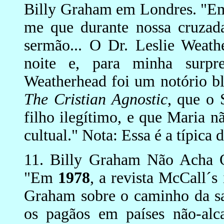
Billy Graham em Londres. "
me que durante nossa cruz
sermão... O Dr. Leslie Weath
noite e, para minha surpr
Weatherhead foi um notório b
The Cristian Agnostic
, que o
filho ilegítimo, e que Maria n
cultual." Nota: Essa é a típica
11. Billy Graham Não Acha Q
"Em
1978
, a revista McCall´
Graham sobre o caminho da sa
os pagãos em países não-alc