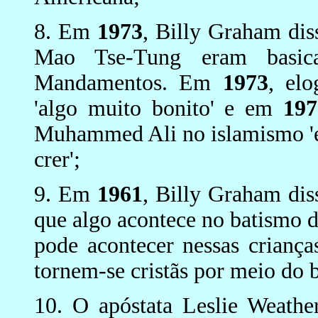
8. Em
1973
, Billy Graham dis
Mao Tse-Tung eram basi
Mandamentos. Em
1973
, el
'algo muito bonito' e em
197
Muhammed Ali no islamismo 'e
crer';
9. Em
1961
, Billy Graham dis
que algo acontece no batismo 
pode acontecer nessas criança
tornem-se cristãs por meio do b
10. O apóstata Leslie Weathe