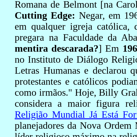
Romana de Belmont [na Caroli
Cutting Edge:
Negar, em 196
em qualquer igreja católica,
pregara na Faculdade da Aba
mentira descarada?
] Em
19
no Instituto de Diálogo Relig
Letras Humanas e declarou q
protestantes e católicos podi
como irmãos." Hoje, Billy Gra
considera a maior figura re
Religião Mundial Já Está Fo
planejadores da Nova Ordem M
líder religioso máximo na relig