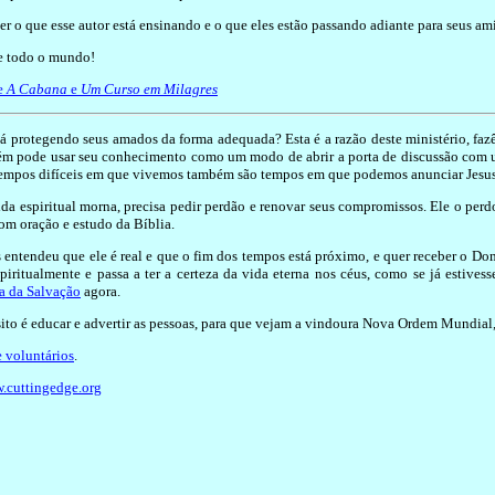
r o que esse autor está ensinando e o que eles estão passando adiante para seus amig
re todo o mundo!
de
A Cabana
e
Um Curso em Milagres
á protegendo seus amados da forma adequada? Esta é a razão deste ministério, fazê
mbém pode usar seu conhecimento como um modo de abrir a porta de discussão com u
s tempos difíceis em que vivemos também são tempos em que podemos anunciar Jesus 
da espiritual morna, precisa pedir perdão e renovar seus compromissos. Ele o perd
om oração e estudo da Bíblia.
ntendeu que ele é real e que o fim dos tempos está próximo, e quer receber o Dom G
ritualmente e passa a ter a certeza da vida eterna nos céus, como se já estivesse
a da Salvação
agora.
to é educar e advertir as pessoas, para que vejam a vindoura Nova Ordem Mundial, o
 voluntários
.
w.cuttingedge.org