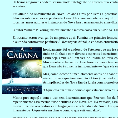
Os livros alegóricos podem ser um modo inteligente de apresentar a verd
as coisas.
Fui atraído ao Movimento de Nova Era anos atrás por livros e palestra
falavam sobre o amor e o perdão de Deus. Eles pareciam oferecer aquilo q
tocantes, meus autores e instrutores de Nova Era passaram então a me dize
O autor William P. Young faz exatamente a mesma coisa em
A Cabana
. El
Entretanto, estou avançando um pouco aqui. Permita-me primeiro fornecer
o autor da controversa paráfrase
A Mensagem
. Afinal, o endosso entusiást
Ironicamente, foi o endosso de Peterson que me fez s
tinha se alinhado com diversos aspectos dos ensino
assim seja embaixo", em vez de "assim na terra c
Movimento de Nova Era. Essa frase esotérica tem sid
que Deus não é somente transcendente — "que ele e
Mas, como descobri imediatamente antes de abandona
não é divino e que também não é Deus (Ezequiel 28:
As Implicações de Nova Era da Igreja com Propósitos
"O que está em cima é como o que está embaixo.'" Es
Minha preocupação com o uso sem discernimento que Peterson faz da f
repetidamente essa mesma frase ocultista e de Nova Era. Na verdade, ess
estava dizendo aos leitores em linguagem característica de Nova Era que
imanente de "O que está em cima é como o que está embaixo".
Na página 164 da edição original,
O Segredo
diz aos seus leitores: "Você 