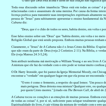
"O fato que Deus está acima e além de sua criação não significa que
Toda essa discussão sobre imanência "Deus está em todas as coisas" é 
relacionadas com o assassinato de uma menina. Por causa da forma intens
licença poética para transmitir suas interpretações espirituais altamente 
pessoa de "Jesus" para subitamente apresentar o ensino fundamental da 
Cabana
diz:
"Deus, que é o chão de todos os seres, habita dentro, em volta e por
Esse falso ensino sobre um "Deus" que "habita dentro, em volta e no meio 
Religião Global que está sendo proposta. Embora muitas pessoas tenham 
Claramente, o "Jesus" de
A Cabana
não é o Jesus Cristo da Bíblia. O apóst
que não eram da parte de Deus (veja 2 Coríntios 2:11). Na Bíblia, o verda
Ele (veja Mateus 24:3-5,24).
Sem atribuir nenhuma má motivação a William Young e ao seu livro
A C
A mistura que ele faz da verdade com o erro pode se tornar muito confusa p
O Dr. Harry Ironside, que foi pastor da Igreja Memorial Moody, em Chicago
encontrar a "verdade" em qualquer lugar em que ela possa ser encontrad
"O erro é como o fermento, a respeito do qual lemos: 'Um pouco de
mais perigosa. Deus detesta essa mistura! Qualquer erro, ou qualque
por quem Cristo morreu." [citado em
The Berean Call
, de abril de 
A Cabana
tocou os corações e as emoções de muitas pessoas. Embora exist
de todas as coisas" é, por si só, suficiente para solapar totalmente qual
Espiritualidade do livro, é cair vítima da mistura de verdade com o erro 