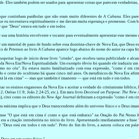
ade. Eles também podem ser usados para apresentar coisas que parecem verdadeiras,
s que continham parábolas que não eram muito diferentes de
A Cabana
. Eles par
ue eu necessitava espiritualmente e me davam muita esperança e promessas. Com ba
r que "Deus" estava em tudo e em todos.
e usa uma história envolvente e tocante para eventualmente apresentar esse mesmo 
 um material de pano de fundo sobre essa doutrina-chave de Nova Era, que Deus e
ico de Peterson ao livro
A Cabana
aparece logo abaixo do nome do autor na capa fro
uspeitar logo de início desse livro "cristão", que recebeu tanta publicidade e alc
s da Nova Era/Nova Espiritualidade. Um exemplo óbvio foi quando ele traduziu um
omo no céu". Eu estava muito familiarizado com essa expressão, "como é em c
o o cerne do ocultismo há quase cinco mil anos. Os metafísicos da Nova Era afirma
stá lá em cima" — mas que também é imanente — que está em tudo e em todos.
r os ensinos enganosos da Nova Era e aceitar a verdade do cristianismo bíblico,
2; Oséias 11:9; João 2:24-25, etc.). Em meu livro
Deceived on Purpose: The New A
), citei como os editores do
New Age Journal
definiram a expressão "como é em cim
ta máxima implica que o Deus transcendente além do universo físico e o Deus imane
rase "O que está em cima é como o que está embaixo" na Oração do Pai Nosso f
a era a citação introdutória no início do livro. Apresentando imediatamente a fra
 "Deus está em todos e em tudo". Perto do fim do livro, a autora coloca em palav
é Deus em um corpo físico.".