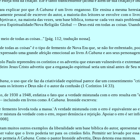
 esteja fora da criação. Ele é tanto transcendente (acima e além de sua criação) e im
para explicar por que
A Cabana
é um livro enganoso. Ele ensina a mesma heresia.
amente pessoal de escrever do autor, a maioria dos leitores se envolve com o livr
subjetivas e, na maioria das vezes, sem base bíblica, torna-se cada vez mais problem
Nova Espiritualidade/Nova Religião Global — Deus está em todas as coisas. Usando
 meio de todas as coisas..." [pág. 112; tradução nossa].
de todas as coisas" é o tipo de fermento de Nova Era que, se não for enfrentado, po
expressado uma grande afeição emocional ao livro
A Cabana
e aos seus personagen
olo Paulo repreendeu os coríntios e os advertiu que estavam vulneráveis e extremame
deiro Jesus Cristo advertiu que a enganação espiritual seria um sinal antes de Se
abana
, o uso que ele faz da criatividade espiritual parece dar um consentimento "
ara os leitores e Deus não é o autor da confusão (1 Coríntios 14:33).
, de 1930 a 1948, enfatiza o fato que a verdade misturada com o erro resulta em "
a — incluindo em livros como
A Cabana
. Ironside escreveu:
 fermento leveda toda a massa.' A verdade misturada com o erro é equivalente ao er
r mistura da verdade com o erro, requer denúncia e rejeição. Apoiar o erro é ser inf
2008].
am muitos outros exemplos da liberalidade sem base bíblica do autor, apresentar 
quer valor que o livro poderia ter para os cristãos fiéis. Permitir ser levado por
que permeia
A Cabana
. Como o pastor Ironside advertiu, Deus detesta essa mistura.