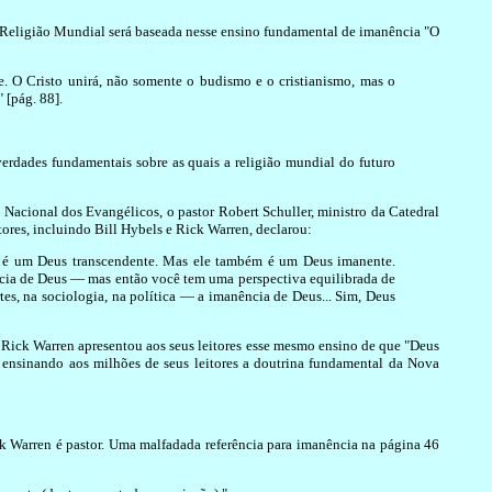
 Religião Mundial será baseada nesse ensino fundamental de imanência "O
 O Cristo unirá, não somente o budismo e o cristianismo, mas o
 [pág. 88].
verdades fundamentais sobre as quais a religião mundial do futuro
acional dos Evangélicos, o pastor Robert Schuller, ministro da Catedral
res, incluindo Bill Hybels e Rick Warren, declarou:
, é um Deus transcendente. Mas ele também é um Deus imanente.
ncia de Deus — mas então você tem uma perspectiva equilibrada de
es, na sociologia, na política — a imanência de Deus... Sim, Deus
 Rick Warren apresentou aos seus leitores esse mesmo ensino de que "Deus
ensinando aos milhões de seus leitores a doutrina fundamental da Nova
 Warren é pastor. Uma malfadada referência para imanência na página 46