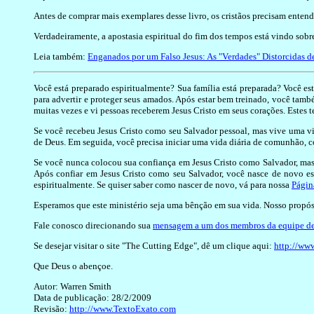
Antes de comprar mais exemplares desse livro, os cristãos precisam entende
Verdadeiramente, a apostasia espiritual do fim dos tempos está vindo sob
Leia também:
Enganados por um Falso Jesus: As "Verdades" Distorcidas 
Você está preparado espiritualmente? Sua família está preparada? Você est
para advertir e proteger seus amados. Após estar bem treinado, você ta
muitas vezes e vi pessoas receberem Jesus Cristo em seus corações. Este
Se você recebeu Jesus Cristo como seu Salvador pessoal, mas vive uma vi
de Deus. Em seguida, você precisa iniciar uma vida diária de comunhão, c
Se você nunca colocou sua confiança em Jesus Cristo como Salvador, mas e
Após confiar em Jesus Cristo como seu Salvador, você nasce de novo espi
espiritualmente. Se quiser saber como nascer de novo, vá para nossa
Págin
Esperamos que este ministério seja uma bênção em sua vida. Nosso propósi
Fale conosco direcionando sua
mensagem a um dos membros da equipe de
Se desejar visitar o site "The Cutting Edge", dê um clique aqui:
http://ww
Que Deus o abençoe.
Autor: Warren Smith
Data de publicação: 28/2/2009
Revisão:
http://www.TextoExato.com