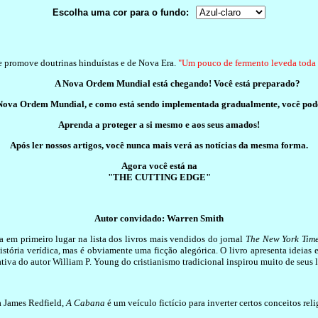
Escolha uma cor para o fundo:
 e promove doutrinas hinduístas e de Nova Era.
"Um pouco de fermento leveda toda 
A Nova Ordem Mundial está chegando! Você está preparado?
ova Ordem Mundial, e como está sendo implementada gradualmente, você poderá 
Aprenda a proteger a si mesmo e aos seus amados!
Após ler nossos artigos, você nunca mais verá as notícias da mesma forma.
Agora você está na
"THE CUTTING EDGE"
Autor convidado: Warren Smith
a em primeiro lugar na lista dos livros mais vendidos do jornal
The New York Tim
stória verídica, mas é obviamente uma ficção alegórica. O livro apresenta ideias
ativa do autor William P. Young do cristianismo tradicional inspirou muito de seus
a James Redfield,
A Cabana
é um veículo fictício para inverter certos conceitos reli