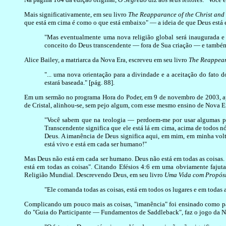
Mais significativamente, em seu livro
The Reapparance of the Christ and
que está em cima é como o que está embaixo" — a ideia de que Deus está 
"Mas eventualmente uma nova religião global será inaugurada e
conceito do Deus transcendente — fora de Sua criação — e também
Alice Bailey, a matriarca da Nova Era, escreveu em seu livro
The Reappear
"... uma nova orientação para a divindade e a aceitação do fato 
estará baseada." [pág. 88].
Em um sermão no programa Hora do Poder, em 9 de novembro de 2003, apen
de Cristal, alinhou-se, sem pejo algum, com esse mesmo ensino de Nova E
"Você sabem que na teologia — perdoem-me por usar algumas pa
Transcendente significa que ele está lá em cima, acima de todos
Deus. A imanência de Deus significa aqui, em mim, em minha volta
está vivo e está em cada ser humano!"
Mas Deus não está em cada ser humano. Deus não está em todas as coisas. 
está em todas as coisas". Citando Efésios 4:6 em uma obviamente fajut
Religião Mundial. Descrevendo Deus, em seu livro
Uma Vida com Propósi
"Ele comanda todas as coisas, está em todos os lugares e em todas a
Complicando um pouco mais as coisas, "imanência" foi ensinado como pa
do "Guia do Participante — Fundamentos de Saddleback", faz o jogo da N