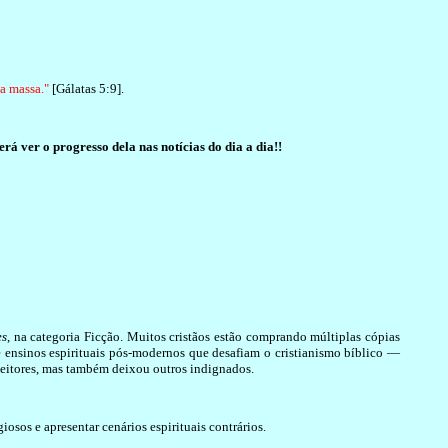
a massa."
[Gálatas 5:9].
ver o progresso dela nas notícias do dia a dia!!
es
, na categoria Ficção. Muitos cristãos estão comprando múltiplas cópias
 e ensinos espirituais pós-modernos que desafiam o cristianismo bíblico —
 leitores, mas também deixou outros indignados.
giosos e apresentar cenários espirituais contrários.