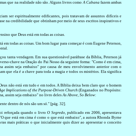
 mas que na realidade não são. Alguns livros como
A Cabana
fazem ambas
eciam ser espiritualmente edificantes, pois tratavam de assuntos difíceis e
se na credibilidade que obtinham por meio de seus escritos inspirativos e
ensino que Deus está em todas as coisas.
stá em todas as coisas. Um bom lugar para começar é com Eugene Peterson,
ntal.
ançou tanta vendagem. Em sua questionável paráfrase da Bíblia, Peterson já
 verso-chave na Oração do Pai Nosso da seguinte forma: "Como é em cima,
ima assim seja embaixo" por causa de meu envolvimento anterior com o
m que ela é a chave para toda a magia e todos os mistérios. Ela significa
 Deus não está em tudo e em todos. A Bíblia deixa bem claro que o homem
ge Implications of the Purpose-Driven Church
(Enganados no Propósito:
a, assim seja embaixo" no livro deles
As Above, So Below
:
nte dentro de nós são um só." [pág. 32].
oi reforçada quando o livro
O Segredo
, publicado em 2006, apresentava
se "O que está em cima é como o que está embaixo", a autora Rhonda Byrne
ras mais práticas o que inicialmente quis dizer ao apresentar o conceito