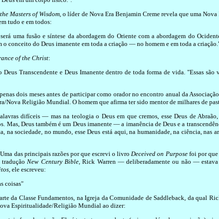
 the Masters of Wisdom
, o líder de Nova Era Benjamin Creme revela que uma Nova
em tudo e em todos:
 será uma fusão e síntese da abordagem do Oriente com a abordagem do Ocidente.
 o conceito do Deus imanente em toda a criação — no homem e em toda a criação."
ance of the Christ
:
do Deus Transcendente e Deus Imanente dentro de toda forma de vida. "Essas são 
as dois meses antes de participar como orador no encontro anual da Associação N
ra/Nova Religião Mundial. O homem que afirma ter sido mentor de milhares de pasto
lavras difíceis — mas na teologia o Deus em que cremos, esse Deus de Abraão
 nós. Mas, Deus também é um Deus imanente — a imanência de Deus e a transcendê
, na sociedade, no mundo, esse Deus está aqui, na humanidade, na ciência, nas art
Uma das principais razões por que escrevi o livro
Deceived on Purpose
foi por que
a tradução
New Century Bible
, Rick Warren — deliberadamente ou não — estava 
tos
, ele escreveu:
s coisas"
rte da Classe Fundamentos, na Igreja da Comunidade de Saddleback, da qual Rick
ova Espiritualidade/Religião Mundial ao dizer: