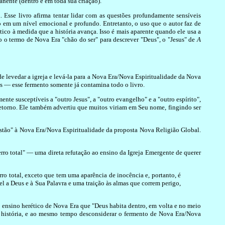
anente (dentro e em toda sua criação)."
 Esse livro afirma tentar lidar com as questões profundamente sensíveis
o em um nível emocional e profundo. Entretanto, o uso que o autor faz de
ático à medida que a história avança. Isso é mais aparente quando ele usa a
 o termo de Nova Era "chão do ser" para descrever "Deus", o "Jesus" de
A
de levedar a igreja e levá-la para a Nova Era/Nova Espiritualidade da Nova
s — esse fermento somente já contamina todo o livro.
nte susceptíveis a "outro Jesus", a "outro evangelho" e a "outro espírito",
u retorno. Ele também advertiu que muitos viriam em Seu nome, fingindo ser
cristão" à Nova Era/Nova Espiritualidade da proposta Nova Religião Global.
erro total" — uma direta refutação ao ensino da Igreja Emergente de querer
ro total, exceto que tem uma aparência de inocência e, portanto, é
iel a Deus e à Sua Palavra e uma traição às almas que correm perigo,
o ensino herético de Nova Era que "Deus habita dentro, em volta e no meio
 essa história, e ao mesmo tempo desconsiderar o fermento de Nova Era/Nova