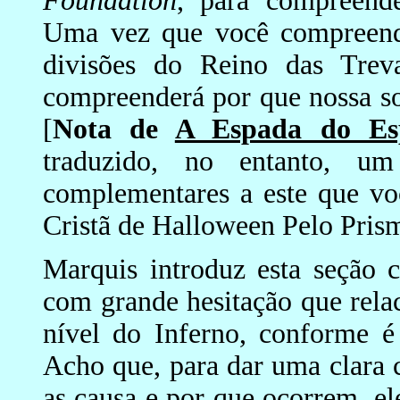
Foundation
, para compreende
Uma vez que você compreenda 
divisões do Reino das Trev
compreenderá por que nossa so
[
Nota de
A Espada do Esp
traduzido, no entanto, u
complementares a este que vo
Cristã de Halloween Pelo Pri
Marquis introduz esta seção 
com grande hesitação que relac
nível do Inferno, conforme é 
Acho que, para dar uma clara
as causa e por que ocorrem, el