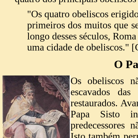
"Os quatro obeliscos erigid
primeiros dos muitos que s
longo desses séculos, Roma
uma cidade de obeliscos." [C
O Pa
Os obeliscos n
escavados das
restaurados. Av
Papa Sisto i
predecessores n
Isto também perm