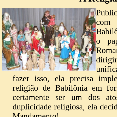
Publi
com 
Babil
o pap
Roman
dirig
unifi
fazer isso, ela precisa impl
religião de Babilônia em for
certamente ser um dos ato
duplicidade religiosa, ela de
Mandamento!