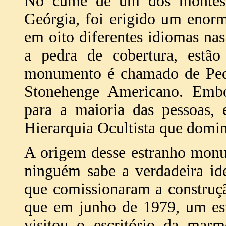
No cume de um dos montes 
Geórgia, foi erigido um enor
em oito diferentes idiomas na
a pedra de cobertura, estã
monumento é chamado de Ped
Stonehenge Americano. Embor
para a maioria das pessoas, 
Hierarquia Ocultista que dom
A origem desse estranho monu
ninguém sabe a verdadeira i
que comissionaram a construç
que em junho de 1979, um est
visitou o escritório da marm