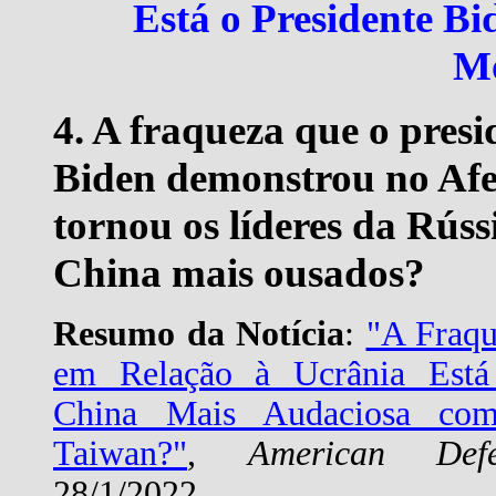
Está o Presidente B
M
4. A fraqueza que o presi
Biden demonstrou no Afe
tornou os líderes da Rúss
China mais ousados?
Resumo da Notícia
:
"A Fraqu
em Relação à Ucrânia Está
China Mais Audaciosa co
Taiwan?"
,
American Def
28/1/2022.