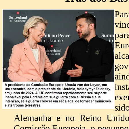
Par
vin
par
Eur
alc
gov
ai
ins
exe
sid
Alemanha e no Reino Unido
Comissão Europeia, o pequeno 