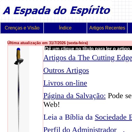
Crenças e Visão
Índice
Artigos Recentes
Última atualização em 31/7/2026 (sexta-feira)
Dê um clique no título para ler o artigo..
Artigos da The Cutting Edg
Outros Artigos
Livros on-line
Página da Salvação:
Pode se
Web!
Leia a Bíblia da
Sociedade B
Perfil do Administrador
.