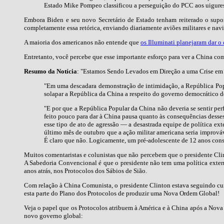
Estado Mike Pompeo classificou a perseguição do PCC aos uigures 
Embora Biden e seu novo Secretário de Estado tenham reiterado o supor
completamente essa retórica, enviando diariamente aviões militares e nav
A maioria dos americanos não entende que
os Illuminati planejaram dar o
Entretanto, você percebe que esse importante esforço para ver a China co
Resumo da Notícia
: "Estamos Sendo Levados em Direção a uma Crise em 
"Em uma descadara demonstração de intimidação, a República Popul
solapar a República da China a respeito do governo democrático d
"E por que a República Popular da China não deveria se sentir per
feito pouco para dar à China pausa quanto às consequências desse
esse tipo de ato de agressão — a desastrada equipe de política e
último mês de outubro que a ação militar americana seria improvável
É claro que não. Logicamente, um pré-adolescente de 12 anos cons
Muitos comentaristas e colunistas que não percebem que o presidente Cli
A Sabedoria Convencional é que o presidente não tem uma política externa 
anos atrás, nos Protocolos dos Sábios de Sião.
Com relação à China Comunista, o presidente Clinton estava seguindo cu
esta parte do Plano dos Protocolos de produzir uma Nova Ordem Global!
Veja o papel que os Protocolos atribuem à América e à China após a Nova 
novo governo global: