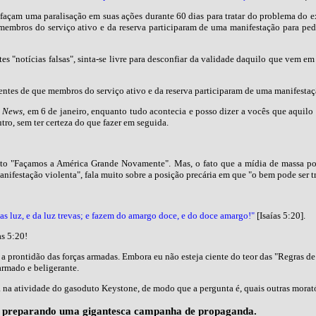
 façam uma paralisação em suas ações durante 60 dias para tratar do problema do e
 membros do serviço ativo e da reserva participaram de uma manifestação para pedi
s "notícias falsas", sinta-se livre para desconfiar da validade daquilo que vem em 
uentes de que membros do serviço ativo e da reserva participaram de uma manifestaçã
a News
, em 6 de janeiro, enquanto tudo acontecia e posso dizer a vocês que aquil
ro, sem ter certeza do que fazer em seguida.
to "Façamos a América Grande Novamente". Mas, o fato que a mídia de massa pos
anifestação violenta", fala muito sobre a posição precária em que "o bem pode ser
s luz, e da luz trevas; e fazem do amargo doce, e do doce amargo!"
[Isaías 5:20].
s 5:20!
r a prontidão das forças armadas. Embora eu não esteja ciente do teor das "Regras 
armado e beligerante.
a atividade do gasoduto Keystone, de modo que a pergunta é, quais outras moratór
stá preparando uma gigantesca campanha de propaganda.