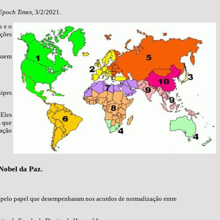
Epoch Times
, 3/2/2021.
o e o
ações
essem
uipes
 Eles
m que
uação
 Nobel da Paz.
z, pelo papel que desempenharam nos acordos de normalização entre