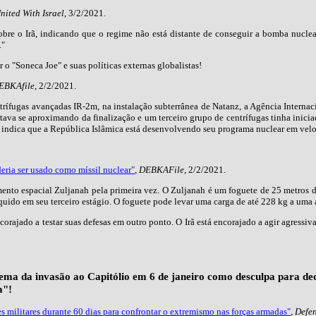
nited With Israel
, 3/2/2021.
re o Irã, indicando que o regime não está distante de conseguir a bomba nuclear
."
r o "Soneca Joe" e suas políticas externas globalistas!
EBKAfile
, 2/2/2021.
rífugas avançadas IR-2m, na instalação subterrânea de Natanz, a Agência Internaci
ava se aproximando da finalização e um terceiro grupo de centrífugas tinha iniciado.
e indica que a República Islâmica está desenvolvendo seu programa nuclear em ve
deria ser usado como míssil nuclear"
,
DEBKAFile
, 2/2/2021.
mento espacial Zuljanah pela primeira vez. O Zuljanah é um foguete de 25 metros 
uido em seu terceiro estágio. O foguete pode levar uma carga de até 228 kg a uma a
corajado a testar suas defesas em outro ponto. O Irã está encorajado a agir agres
lema da invasão ao Capitólio em 6 de janeiro como desculpa para de
a"!
s militares durante 60 dias para confrontar o extremismo nas forças armadas"
,
Defe