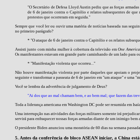
"O Secretário de Defesa Lloyd Austin pediu que as forças armadas
de 6 de janeiro contra o Capitólio e relatos subsequentes de que
protestos que ocorreram em seguida."
Sempre que você ler ou ouvir uma matéria de notícias baseada nas seguinte
no primeiro parágrafo?
* "O ataque de 6 de janeiro contra o Capitólio e os relatos subseq
Assisti junto com minha mulher à cobertura da televisão em
One Americ
Os manifestantes estavam em grande parte caminhando de um lado para out
* "Manifestação violenta que ocorreu..."
Não houve manifestação violenta por parte daqueles que apoiam o proje
seguinte e transformar a passeata de 6 de janeiro em "um ataque" e uma "m
Você se lembra da advertência de julgamento de Deus?
"Ai dos que ao mal chamam bem, e ao bem mal; que fazem das treva
Toda a liderança americana em Washington DC pode ser resumida em Isaía
Uma interrupção nas atividades das forças militares somente irá prejudica
servirá para enfraquecer nossas forças armadas diante de um inimigo bem 
O presidente Biden anunciou uma moratória de 60 dias na semana passada n
5. Antes da conferência do bloco ASEAN iniciar, a China e